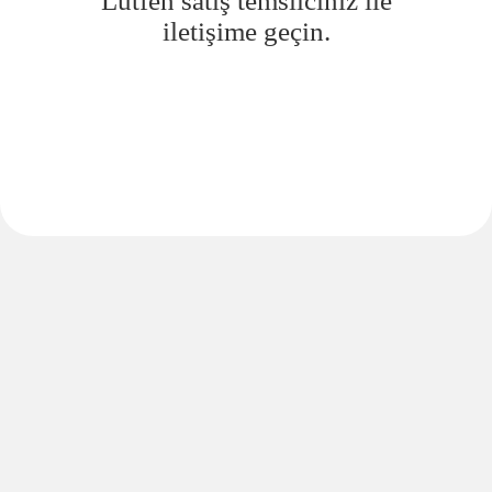
Lütfen satış temsilciniz ile
iletişime geçin.