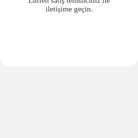
Lütfen satış temsilciniz ile
iletişime geçin.