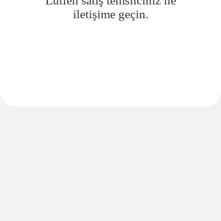
Lütfen satış temsilciniz ile
iletişime geçin.