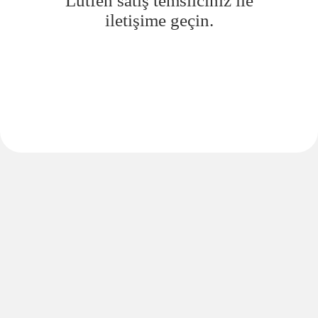
Lütfen satış temsilciniz ile
iletişime geçin.