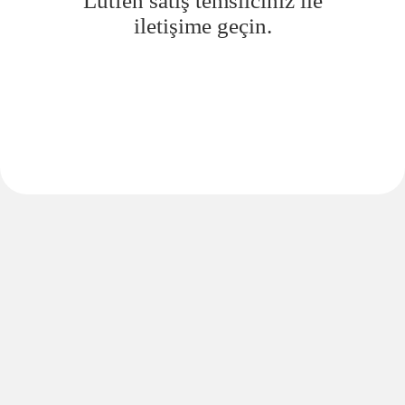
Lütfen satış temsilciniz ile
iletişime geçin.