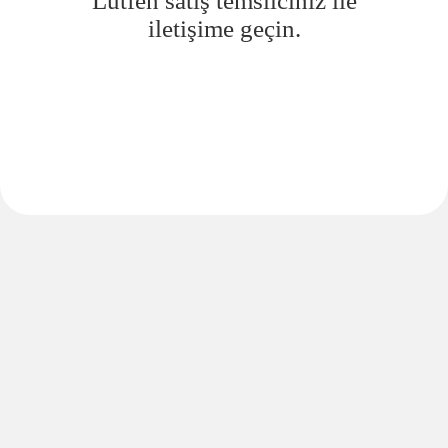
Lütfen satış temsilciniz ile
iletişime geçin.