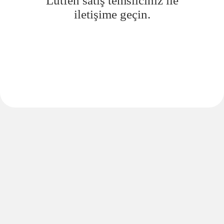
Lütfen satış temsilciniz ile
iletişime geçin.