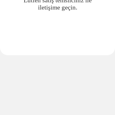
Lütfen satış temsilciniz ile
iletişime geçin.