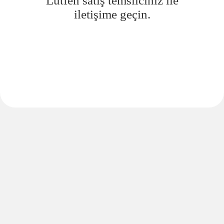
Lütfen satış temsilciniz ile
iletişime geçin.