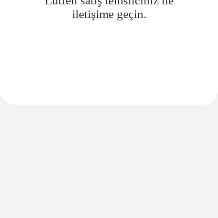
Lütfen satış temsilciniz ile
iletişime geçin.