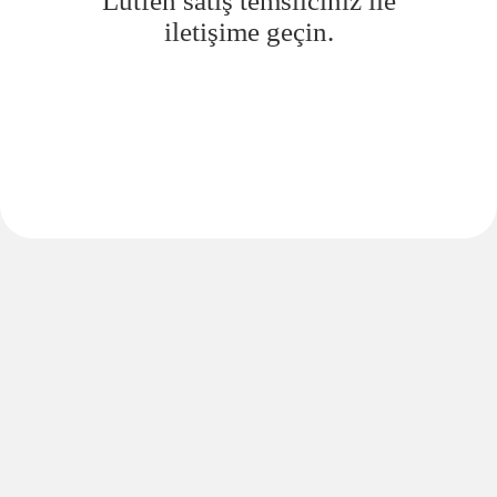
Lütfen satış temsilciniz ile
iletişime geçin.