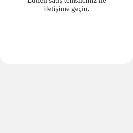
Lütfen satış temsilciniz ile
iletişime geçin.