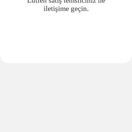
Lütfen satış temsilciniz ile
iletişime geçin.