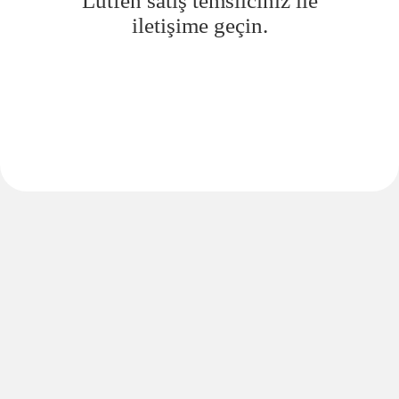
Lütfen satış temsilciniz ile
iletişime geçin.