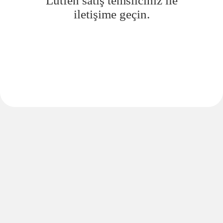
Lütfen satış temsilciniz ile
iletişime geçin.