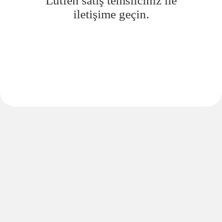
Lütfen satış temsilciniz ile
iletişime geçin.