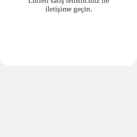
Lütfen satış temsilciniz ile
iletişime geçin.