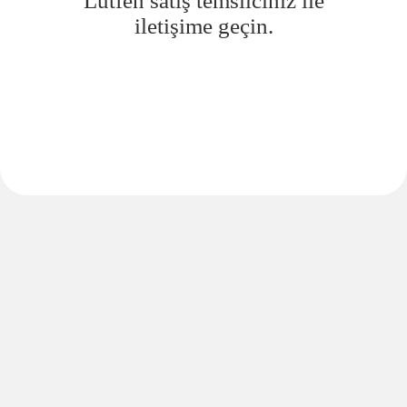
Lütfen satış temsilciniz ile
iletişime geçin.