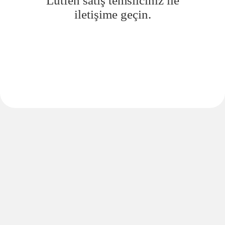
Lütfen satış temsilciniz ile
iletişime geçin.