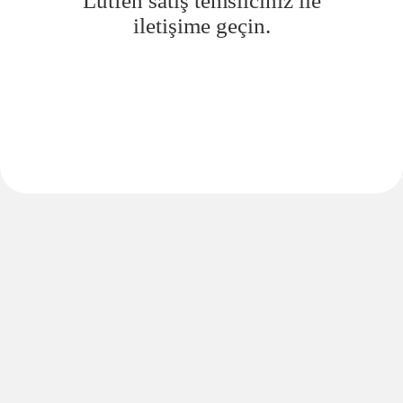
Lütfen satış temsilciniz ile
iletişime geçin.