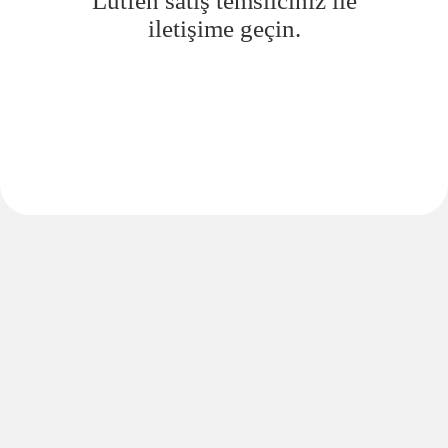
Lütfen satış temsilciniz ile
iletişime geçin.