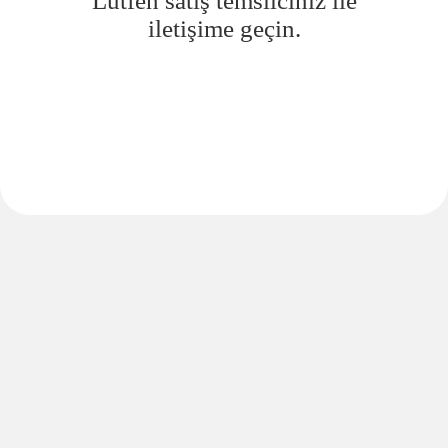
Lütfen satış temsilciniz ile
iletişime geçin.