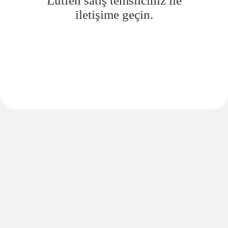
Lütfen satış temsilciniz ile
iletişime geçin.