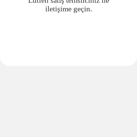
Lütfen satış temsilciniz ile
iletişime geçin.