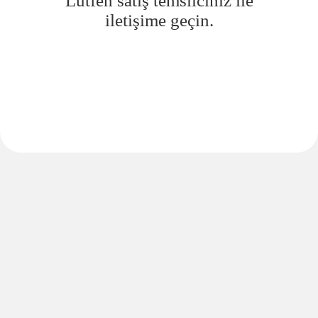
Lütfen satış temsilciniz ile
iletişime geçin.