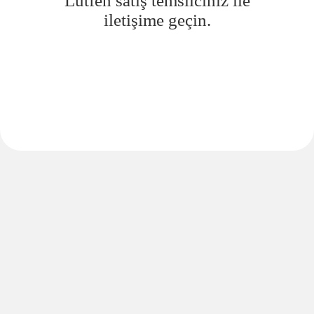
Lütfen satış temsilciniz ile
iletişime geçin.