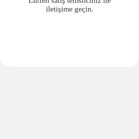
Lütfen satış temsilciniz ile
iletişime geçin.