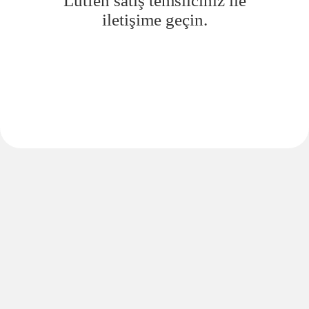
Lütfen satış temsilciniz ile
iletişime geçin.