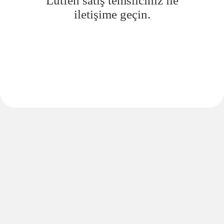
Lütfen satış temsilciniz ile
iletişime geçin.