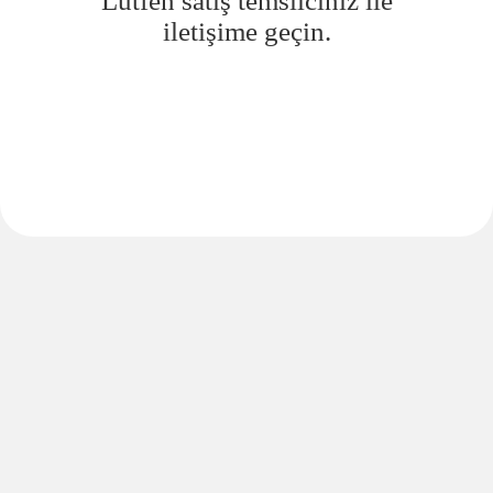
Lütfen satış temsilciniz ile
iletişime geçin.