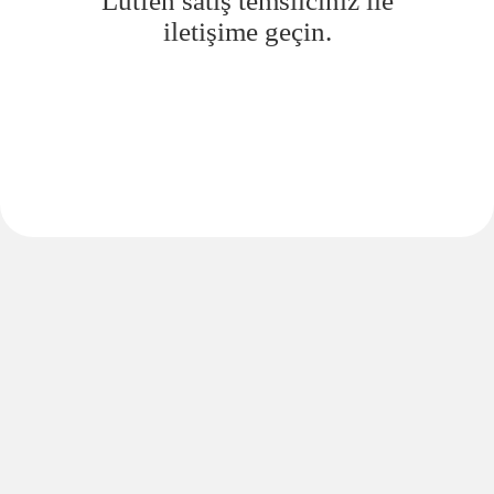
Lütfen satış temsilciniz ile
iletişime geçin.