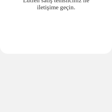
Lütfen satış temsilciniz ile
iletişime geçin.