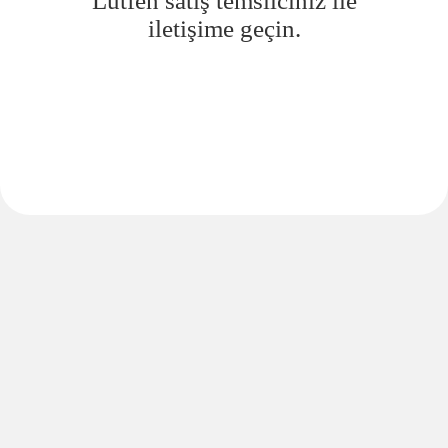
Lütfen satış temsilciniz ile
iletişime geçin.