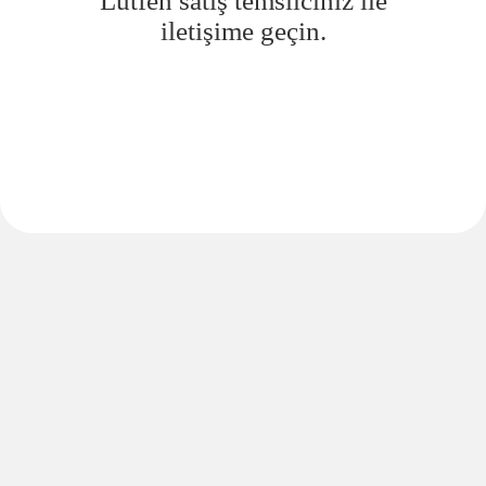
Lütfen satış temsilciniz ile
iletişime geçin.