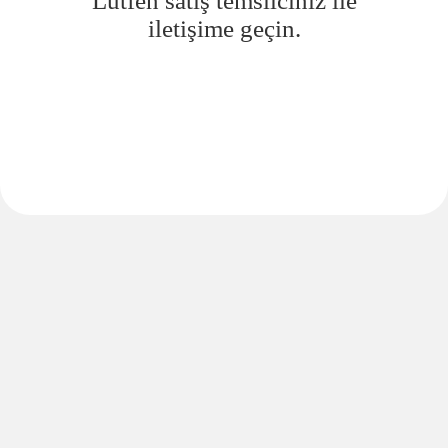
Lütfen satış temsilciniz ile
iletişime geçin.