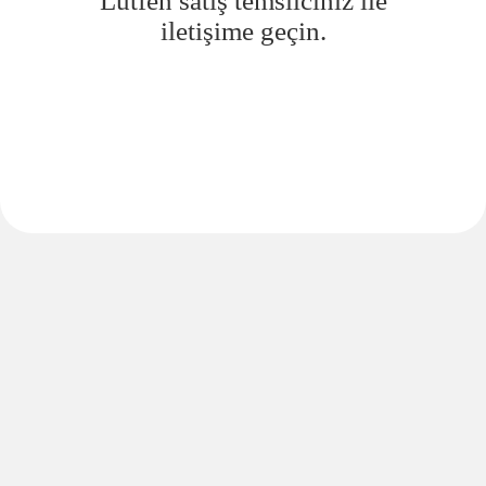
Lütfen satış temsilciniz ile
iletişime geçin.