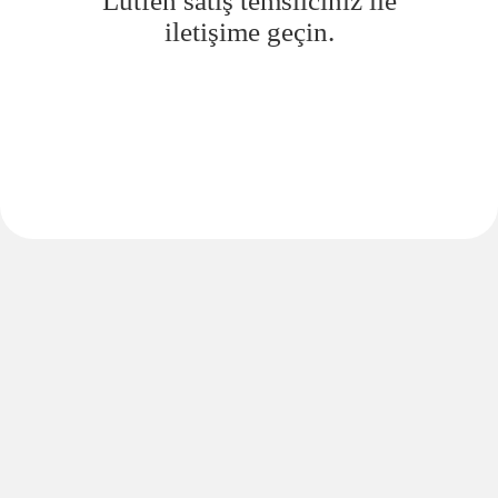
Lütfen satış temsilciniz ile
iletişime geçin.