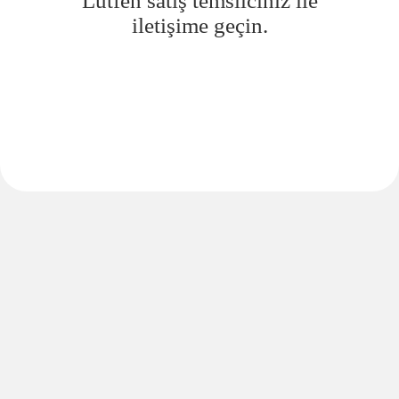
Lütfen satış temsilciniz ile
iletişime geçin.