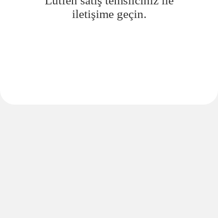
Lütfen satış temsilciniz ile
iletişime geçin.