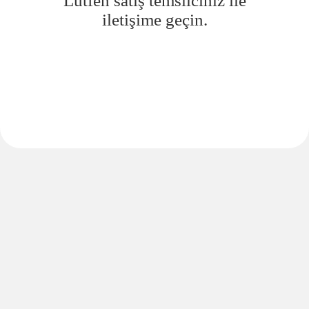
Lütfen satış temsilciniz ile
iletişime geçin.