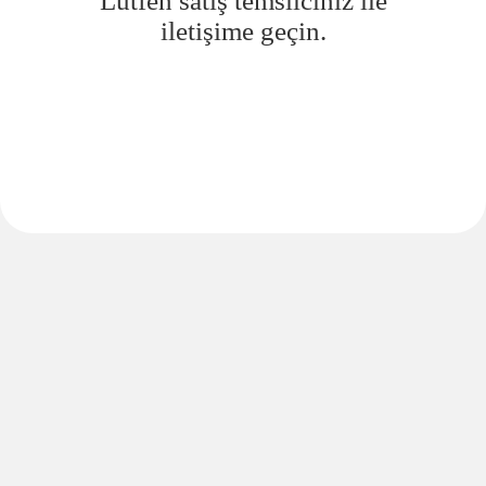
Lütfen satış temsilciniz ile
iletişime geçin.