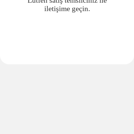
Lütfen satış temsilciniz ile
iletişime geçin.