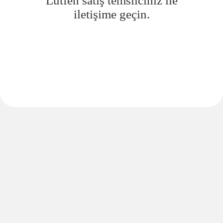
Lütfen satış temsilciniz ile
iletişime geçin.