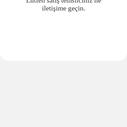
Lütfen satış temsilciniz ile
iletişime geçin.