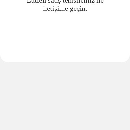
Lütfen satış temsilciniz ile
iletişime geçin.