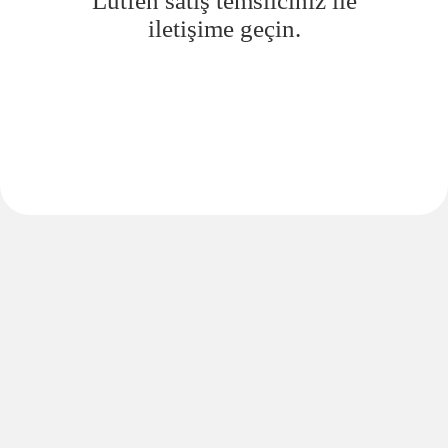
Lütfen satış temsilciniz ile
iletişime geçin.