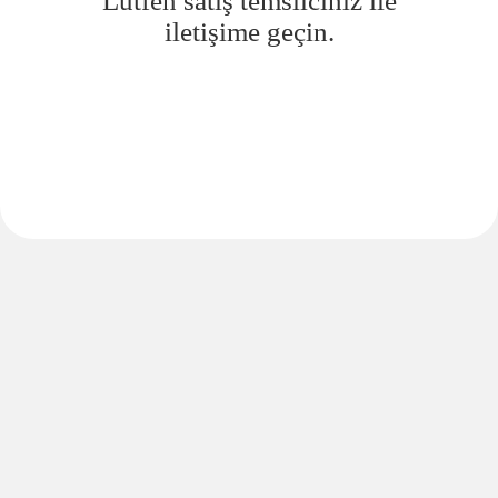
Lütfen satış temsilciniz ile
iletişime geçin.