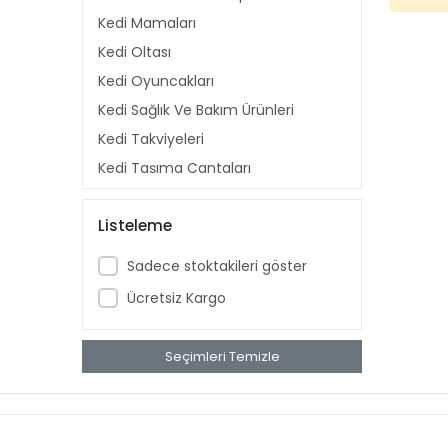
Kedi Mamaları
Kedi Oltası
Kedi Oyuncakları
Kedi Sağlık Ve Bakım Ürünleri
Kedi Takviyeleri
Kedi Taşıma Çantaları
Kedi Tasmaları
Listeleme
Kedi Tırmalamaları
Kedi Tuvaletleri
Sadece stoktakileri göster
Kedi Yatakları
Ücretsiz Kargo
Seyahat Ürünleri
Yavru Kedi Bakım Ürünleri
Seçimleri Temizle
Diğer Kedi Ürünleri
Kedi Fırça ve Tarakları
Kedi Kumları