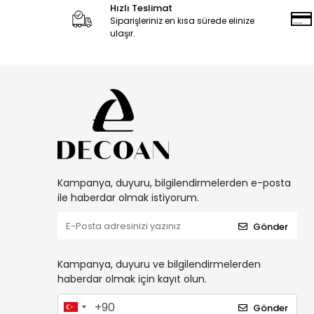
Kedi Mama ve Su Kapları
Hızlı Teslimat
Siparişleriniz en kısa sürede elinize
Kedi Mamaları
ulaşır.
Kedi Oltası
Kedi Oyuncakları
Kedi Sağlık Ve Bakım Ürünleri
Kedi Takviyeleri
Kedi Taşıma Çantaları
Kedi Tasmaları
Kedi Tırmalamaları
Kampanya, duyuru, bilgilendirmelerden e-posta
Kedi Tuvaletleri
ile haberdar olmak istiyorum.
Kedi Yatakları
Gönder
Seyahat Ürünleri
Yavru Kedi Bakım Ürünleri
Kampanya, duyuru ve bilgilendirmelerden
haberdar olmak için kayıt olun.
Gönder