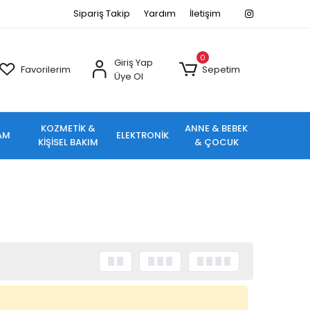
Sipariş Takip
Yardım
İletişim
0
Giriş Yap
Favorilerim
Sepetim
Üye Ol
KOZMETİK &
ANNE & BEBEK
AM
ELEKTRONİK
KİŞİSEL BAKIM
& ÇOCUK