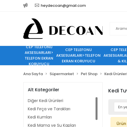
heydecoan@gmail.com
CEP TELEFONU
CEP TELEFONU
CEP TEL
AKSESUARLARI>
AKSESUARLARI>TELEFON
AKSESUARLA
TELEFON EKRAN
EKRAN KORUYUCU
& KIL
KORUYUCU
Ana Sayfa
Süpermarket
Pet Shop
Kedi Ürünler
Alt Kategoriler
Kedi Tuv
Diğer Kedi Ürünleri
Kedi Fırça ve Tarakları
Kedi Kumları
Ürün
Kedi Mama ve Su Kapları