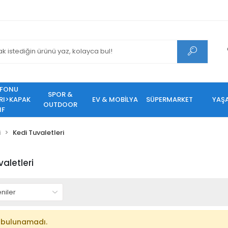
EFONU
SPOR &
RI>KAPAK
EV & MOBİLYA
SÜPERMARKET
YAŞ
OUTDOOR
IF
i
Kedi Tuvaletleri
aletleri
 bulunamadı.