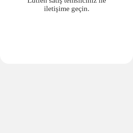
Lütfen satış temsilciniz ile
iletişime geçin.