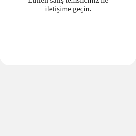
Lütfen satış temsilciniz ile
iletişime geçin.